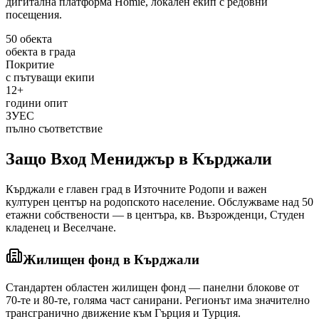
дигитална платформа Homie, локален екип с редовни
посещения.
50 обекта
обекта в града
Покритие
с пътуващи екипи
12+
години опит
ЗУЕС
пълно съответствие
Защо Вход Мениджър
в Кърджали
Кърджали е главен град в Източните Родопи и важен
културен център на родопското население. Обслужваме над 50
етажни собствености — в центъра, кв. Възрожденци, Студен
кладенец и Веселчане.
Жилищен фонд
в Кърджали
Стандартен областен жилищен фонд — панелни блокове от
70-те и 80-те, голяма част санирани. Регионът има значително
трансгранично движение към Гърция и Турция.