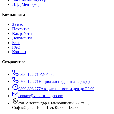
ДДД Мениджър
Компанията
За нас
Покритие
Как работи
Документи
Блог
FAQ
Контакт
Свържете се
0890 122 710
Мобилен
0700 12 271
Национален (единна тарифа)
0899 898 277
Авариен — всеки ден до 22:00
contact@vhodmanager.com
бул. Александър Стамболийски 55, ет. 1
,
София
Офис:
Пон – Пет, 09:00 – 13:00