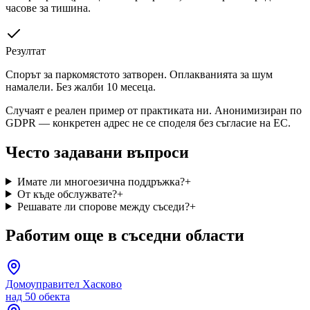
часове за тишина.
Резултат
Спорът за паркомястото затворен. Оплакванията за шум
намалели. Без жалби 10 месеца.
Случаят е реален пример от практиката ни. Анонимизиран по
GDPR — конкретен адрес не се споделя без съгласие на ЕС.
Често задавани въпроси
Имате ли многоезична поддръжка?
+
От къде обслужвате?
+
Решавате ли спорове между съседи?
+
Работим още в съседни области
Домоуправител
Хасково
над 50 обекта