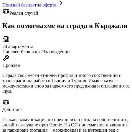
Поискай безплатна оферта
Реален случай
Как помогнахме на сграда
в Кърджали
24
апартамента
Панелен блок в кв. Възрожденци
Проблем
Сграда със смесен етничен профил и много собственици с
трансгранична работа в Гърция и Турция. Имаше казус с
междусъседски спор за паркомясто пред входа и оплаквания за
шум.
Действие
Гъвкава комуникация по предпочитан език на собствениците,
онлайн гласуване през Homie. На ОС приехме нов правилник
за паркиране (ротация + маркировка) и за вътрешен ред с