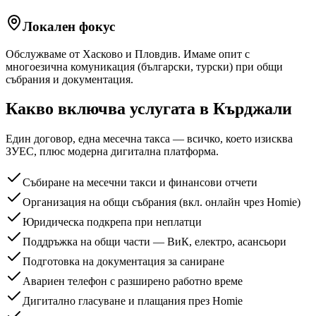
Локален фокус
Обслужваме от Хасково и Пловдив. Имаме опит с
многоезична комуникация (български, турски) при общи
събрания и документация.
Какво включва услугата
в Кърджали
Един договор, една месечна такса — всичко, което изисква
ЗУЕС, плюс модерна дигитална платформа.
Събиране на месечни такси и финансови отчети
Организация на общи събрания (вкл. онлайн чрез Homie)
Юридическа подкрепа при неплатци
Поддръжка на общи части — ВиК, електро, асансьори
Подготовка на документация за саниране
Авариен телефон с разширено работно време
Дигитално гласуване и плащания през Homie