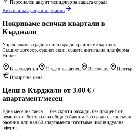
Персонален акаунт мениджър за вашата сграда
Виж всички услуги в детайли
Покриваме всички квартали
в
Кърджали
Управляваме сгради от центъра до крайните квартали.
Същият договор, същият екип, същата дигитална платформа
Homie.
Възрожденци
Студен кладенец
Веселчане
Център
Прозрачна цена
Цени
в Кърджали
от
3.00
€
/
апартамент/месец
Една месечна такса — без скрити разходи, без процент от
ремонтите, без такси за общи събрания. За сгради с асансьори,
басейни или над 60 апартамента изготвяме индивидуална
оферта.