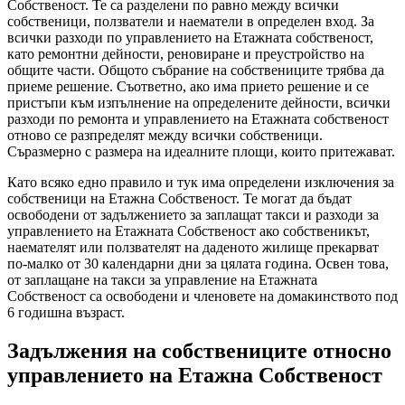
Собственост. Те са разделени по равно между всички
собственици, ползватели и наематели в определен вход. За
всички разходи по управлението на Етажната собственост,
като ремонтни дейности, реновиране и преустройство на
общите части. Общото събрание на собствениците трябва да
приеме решение. Съответно, ако има прието решение и се
пристъпи към изпълнение на определените дейности, всички
разходи по ремонта и управлението на Етажната собственост
отново се разпределят между всички собственици.
Съразмерно с размера на идеалните площи, които притежават.
Като всяко едно правило и тук има определени изключения за
собственици на Етажна Собственост. Те могат да бъдат
освободени от задължението за заплащат такси и разходи за
управлението на Етажната Собственост ако собственикът,
наемателят или ползвателят на даденото жилище прекарват
по-малко от 30 календарни дни за цялата година. Освен това,
от заплащане на такси за управление на Етажната
Собственост са освободени и членовете на домакинството под
6 годишна възраст.
Задължения на собствениците относно
управлението на Етажна Собственост