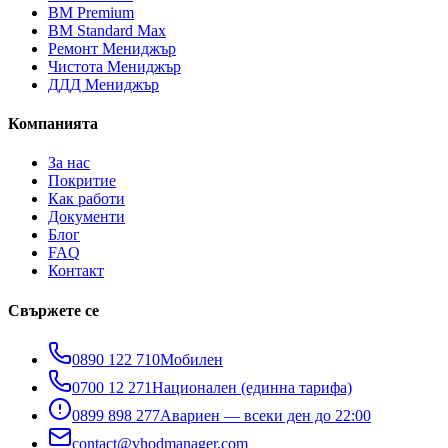
ВМ Premium
ВМ Standard Max
Ремонт Мениджър
Чистота Мениджър
ДДД Мениджър
Компанията
За нас
Покритие
Как работи
Документи
Блог
FAQ
Контакт
Свържете се
0890 122 710
Мобилен
0700 12 271
Национален (единна тарифа)
0899 898 277
Авариен — всеки ден до 22:00
contact@vhodmanager.com