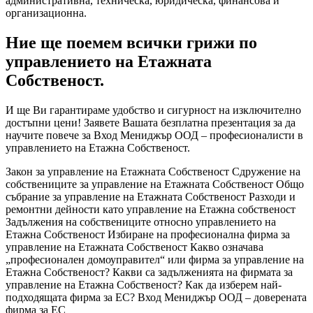
административна, техническа, юридическа, финансова и
организационна.
Ние ще поемем всички грижи по
управлението на Етажната
Собственост.
И ще Ви гарантираме удобство и сигурност на изключително
достъпни цени! Заявете Вашата безплатна презентация за да
научите повече за Вход Мениджър ООД – професионалисти в
управлението на Етажна Собственост.
Закон за управление на Етажната Собственост Сдружение на
собствениците за управление на Етажната Собственост Общо
събрание за управление на Етажната Собственост Разходи и
ремонтни дейности като управление на Етажна собственост
Задължения на собствениците относно управлението на
Етажна Собственост Избиране на професионална фирма за
управление на Етажната Собственост Какво означава
„професионален домоуправител“ или фирма за управление на
Етажна Собственост? Какви са задълженията на фирмата за
управление на Етажна Собственост? Как да изберем най-
подходящата фирма за ЕС? Вход Мениджър ООД – доверената
фирма за ЕС