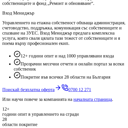
собствениците и фонд „Ремонт и обновяване“.
Вход Мениджър
Управлението на етажна собственост обхваща администрация,
счетоводство, поддръжка, комуникация със собствениците и
спазване на ЗУЕС. Вход Мениджър предлага комплексна
услуга, която сваля цялата тази тежест от собствениците и я
поема върху професионален екип.
12+ години опит и над 1000 управлявани входа
Прозрачни месечни отчети и онлайн портал за всеки
собственик
Покритие във всички 28 области на България
Поискай безплатна оферта
0700 12 271
Или научи повече за компанията на
началната страница
.
12+
години опит в управлението на сгради
28
области покритие