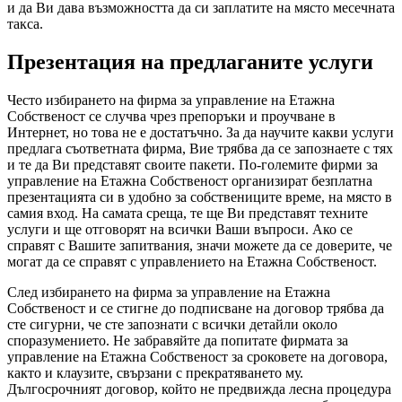
и да Ви дава възможността да си заплатите на място месечната
такса.
Презентация на предлаганите услуги
Често избирането на фирма за управление на Етажна
Собственост се случва чрез препоръки и проучване в
Интернет, но това не е достатъчно. За да научите какви услуги
предлага съответната фирма, Вие трябва да се запознаете с тях
и те да Ви представят своите пакети. По-големите фирми за
управление на Етажна Собственост организират безплатна
презентацията си в удобно за собствениците време, на място в
самия вход. На самата среща, те ще Ви представят техните
услуги и ще отговорят на всички Ваши въпроси. Ако се
справят с Вашите запитвания, значи можете да се доверите, че
могат да се справят с управлението на Етажна Собственост.
След избирането на фирма за управление на Етажна
Собственост и се стигне до подписване на договор трябва да
сте сигурни, че сте запознати с всички детайли около
споразумението. Не забравяйте да попитате фирмата за
управление на Етажна Собственост за сроковете на договора,
както и клаузите, свързани с прекратяването му.
Дългосрочният договор, който не предвижда лесна процедура