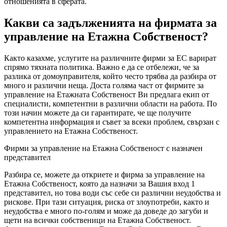
отношенията в сферата.
Какви са задълженията на фирмата за
управление на Етажна Собственост?
Както казахме, услугите на различните фирми за ЕС варират
спрямо тяхната политика. Важно е да се отбележи, че за
разлика от домоуправителя, който често трябва да разбира от
много и различни неща. Доста голяма част от фирмите за
управление на Етажната Собственост Ви предлага екип от
специалисти, компетентни в различни области на работа. По
този начин можете да си гарантирате, че ще получите
компетентна информация и съвет за всеки проблем, свързан с
управлението на Етажна Собственост.
Фирми за управление на Етажна Собственост с назначен
представител
Разбира се, можете да откриете и фирма за управление на
Етажна Собственост, която да назначи за Вашия вход 1
представител, но това води със себе си различни неудобства и
рискове. При тази ситуация, риска от злоупотреби, както и
неудобства е много по-голям и може да доведе до загуби и
щети на всички собственици на Етажна Собственост.