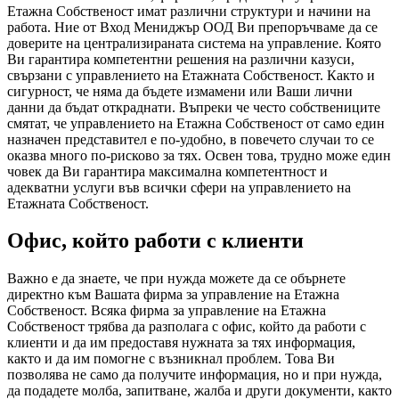
Етажна Собственост имат различни структури и начини на
работа. Ние от Вход Мениджър ООД Ви препоръчваме да се
доверите на централизираната система на управление. Която
Ви гарантира компетентни решения на различни казуси,
свързани с управлението на Етажната Собственост. Както и
сигурност, че няма да бъдете измамени или Ваши лични
данни да бъдат откраднати. Въпреки че често собствениците
смятат, че управлението на Етажна Собственост от само един
назначен представител е по-удобно, в повечето случаи то се
оказва много по-рисково за тях. Освен това, трудно може един
човек да Ви гарантира максимална компетентност и
адекватни услуги във всички сфери на управлението на
Етажната Собственост.
Офис, който работи с клиенти
Важно е да знаете, че при нужда можете да се обърнете
директно към Вашата фирма за управление на Етажна
Собственост. Всяка фирма за управление на Етажна
Собственост трябва да разполага с офис, който да работи с
клиенти и да им предоставя нужната за тях информация,
както и да им помогне с възникнал проблем. Това Ви
позволява не само да получите информация, но и при нужда,
да подадете молба, запитване, жалба и други документи, както