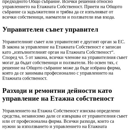
предходното Общо събрание. Всички решения относно
управлението на Етажната Собственост. Приети на Общото
събрание са задължителни и трябва да се изпълняват от
всички собственици, наематели и ползватели във входа.
Управителен съвет управител
Управителният съвет или управителят е другият орган за ЕС.
В закона за управление на Етажната Собственост е записан
като „изпълнителният орган на Етажната Собственост“.
Според чл. 5 от закона, всички членове на управителния съвет
могат да бъдат собственици и ползватели. Но освен тях, с
решение на Общото събрание може да бъде избрана фирма,
която да се занимава професионално с управлението на
Етажната собственост.
Разходи и ремонтни дейности като
управление на Етажна собственост
Управлението на Етажна Собственост изисква определени
средства, независимо дали се извършва от управителния съвет
или от професионална фирма. Всички разходи, които са
нужни за използването и управлението на Етажната