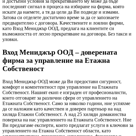
и достъпни условия за прекратяването му може да бъде
последният сигнал в процеса на избиране на фирма, която
искате да наемете, а тя да цели да Ви подведе и измами.
Затова си отделете достатъчно време за да се запознаете
предварително с договора. Качествените и лоялни фирми,
като Вход Мениджър ООД, предлага на клиентите си
възможността от лесно прекратяване на договора. Без такси и
уловки.
Вход Мениджър ООД – доверената
фирма за управление на Етажна
Собственост
Вход Мениджър ООД може да Ви предостави сигурност,
комфорт и компетентност при управление на Етажната
Собственост. Нашият екип е изграден от професионалисти,
които отговарят за различни сфери от управлението на
Етажната Собственост. Само за няколко години, ние успяхме
да се наложим като качествен и доверен партньор на над
хиляда Етажни Собственост. А над 25 хиляди домакинства
повериха на нас управлението на Етажната Собственост. Ние
Ви предлагаме експерти, които предлагат услуги в ключови за
управлението на Етажна Собственост области, като