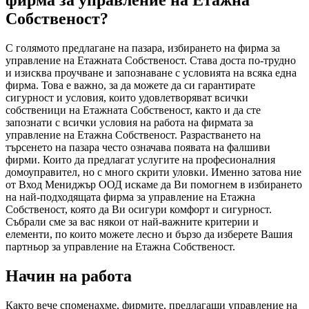
Собственост?
С голямото предлагане на пазара, избирането на фирма за
управление на Етажната Собственост. Става доста по-трудно
и изисква проучване и запознаване с условията на всяка една
фирма. Това е важно, за да можете да си гарантирате
сигурност и условия, които удовлетворяват всички
собственици на Етажната Собственост, както и да сте
запознати с всички условия на работа на фирмата за
управление на Етажна Собственост. Разрастването на
търсенето на пазара често означава появата на фалшиви
фирми. Които да предлагат услугите на професионалния
домоуправител, но с много скрити уловки. Именно затова ние
от Вход Мениджър ООД искаме да Ви помогнем в избирането
на най-подходящата фирма за управление на Етажна
Собственост, която да Ви осигури комфорт и сигурност.
Събрали сме за вас някои от най-важните критерии и
елементи, по които можете лесно и бързо да изберете Вашия
партньор за управление на Етажна Собственост.
Начин на работа
Както вече споменахме, фирмите, предлагащи управление на