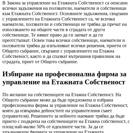
В Закона за управление на Етажната Собственост са описани
всички задължения на ползватели, наематели и собственици
към Етажната Собственост. Основните задължения, свързани
с управлението на Етажната Собственост са, че всички
наематели, ползватели и собственици не трябва да пречат на
използването на общите части в сградата от други
собственици. Те нямат право да ги заемат и да ги
преотстъпват. Освен това всички собственици, наематели и
ползватели трябва да изпълняват всички решения, приети от
Общото събрание, свързани с управлението на Етажна
Собственост, както и да спазват вътрешния правилник на
сградата, приет от Общото събрание.
Избиране на професионална фирма за
управление на Етажната Собственост
По желание на собствениците на Етажна Собственост. На
Общото събрание може да бъде предложена и избрана
професионална фирма за управление на Етажна Собственост,
която да извършва дейностите на управителния съвет
(управителя). Решението за нейното наемане трябва да бъде
прието с подкрепа на собствениците на Етажна собственост, с
площ най-малко 50% от идеалните части. За да се
упълномощи фирмата за управление на Етажната