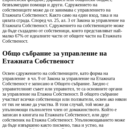
безвъзмездни помощи и други. Сдружението на
собствениците може да се занимава с управлението на
Етажната Собственост. Както само на един вход, така и на
цялата сграда. Според чл. 25, ал. 3 от Закона за управление на
Етажната Собственост. Сдружението на собствениците може
да бъде създадено от собственици, които представляват най-
малко 67% от идеалните части от общите части на Етажната
Собственост.
Общо събрание за управление на
Етажната Собственост
Освен сдружението на собствениците, като форма на
управление в чл. 9 от Закона за управление на Етажната
Собственост е записано и Общото събрание. Заедно с
управителният съвет или управител, те са основните органи
за управление на Етажна Собственост. В общото събрание
участват всички собственици или ползватели, освен ако някои
от тях не може да участва. В този случай, той може да
упълномощи пълнолетен член от домакинството. Който е
записан в книгата на Етажната Собственост, или друг
собственик на Етажна Собственост. Упълномощаването може
да бъде извършено както писмено, така и устно, на