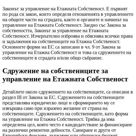
Законът за управление на Етажната Собственост. Е първият
по рода си закон, които определя отношенията в управлението
на общите части на сградата, както и органите и начинът на
управление на Етажната Собственост. Заедно със Закона за
собствеността, Законът за управление на Етажната
Собственост. Изчерпателно изброява и обяснява всички права
и задължения на собствениците на Етажна Собственост.
Основните форми на ЕС са записани в чл. 9 от Закона за
управление на Етажна Собственост и това са сдружението на
собствениците в сградата и/или общо събрание.
Сдружение на собствениците за
управление на Етажната Собственост
Детайлите около сдружението на собствениците, са описани в
раздел III от Закона за ЕС. Сдружението на собствениците
представлява юридическо лице и сформирането му се
извършва само при изразено желание от страна на
собствениците. Сдружението на собствениците, като форма
на управление на Етажна Собственост. Трябва да има
определена цел, която често е кандидатстване за финансиране
на различни ремонтни дейности. Саниране и други от
Европейски фондове, държавен или общински бюджет,