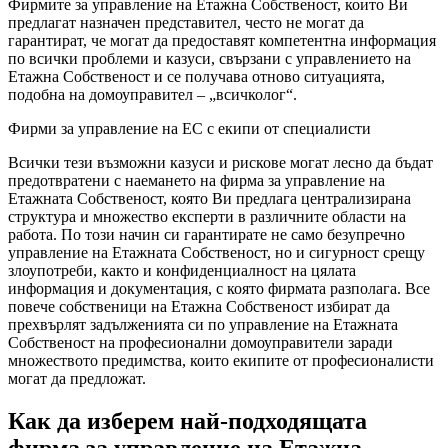
Фирмите за управление на Етажна Собственост, които Ви
предлагат назначен представител, често не могат да
гарантират, че могат да предоставят компетентна информация
по всички проблеми и казуси, свързани с управлението на
Етажна Собственост и се получава отново ситуацията,
подобна на домоуправител – „всичколог“.
Фирми за управление на ЕС с екипи от специалисти
Всички тези възможни казуси и рискове могат лесно да бъдат
предотвратени с наемането на фирма за управление на
Етажната Собственост, която Ви предлага централизирана
структура и множество експерти в различните области на
работа. По този начин си гарантирате не само безупречно
управление на Етажната Собственост, но и сигурност срещу
злоупотреби, както и конфиденциалност на цялата
информация и документация, с която фирмата разполага. Все
повече собственици на Етажна Собственост избират да
прехвърлят задълженията си по управление на Етажната
Собственост на професионални домоуправители заради
множеството предимства, които екипите от професионалисти
могат да предложат.
Как да изберем най-подходящата
фирма за управление на Етажна