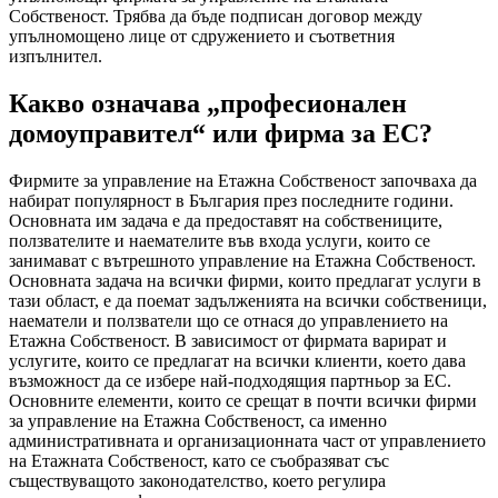
Собственост. Трябва да бъде подписан договор между
упълномощено лице от сдружението и съответния
изпълнител.
Какво означава „професионален
домоуправител“ или фирма за ЕС?
Фирмите за управление на Етажна Собственост започваха да
набират популярност в България през последните години.
Основната им задача е да предоставят на собствениците,
ползвателите и наемателите във входа услуги, които се
занимават с вътрешното управление на Етажна Собственост.
Основната задача на всички фирми, които предлагат услуги в
тази област, е да поемат задълженията на всички собственици,
наематели и ползватели що се отнася до управлението на
Етажна Собственост. В зависимост от фирмата варират и
услугите, които се предлагат на всички клиенти, което дава
възможност да се избере най-подходящия партньор за ЕС.
Основните елементи, които се срещат в почти всички фирми
за управление на Етажна Собственост, са именно
административната и организационната част от управлението
на Етажната Собственост, като се съобразяват със
съществуващото законодателство, което регулира