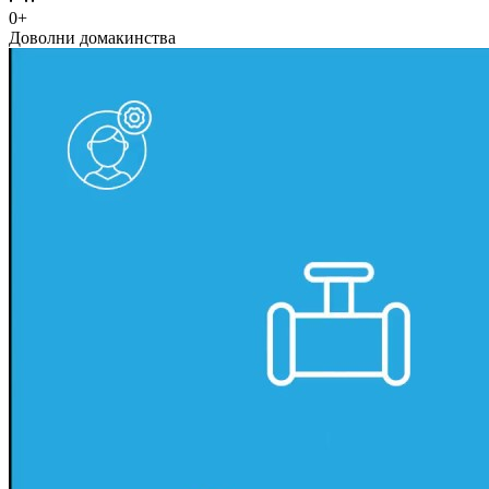
0
+
Доволни домакинства