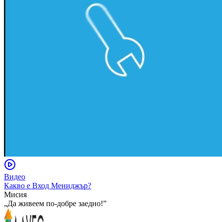
Видео
Какво е Вход Мениджър?
Мисия
„Да живеем по-добре заедно!”