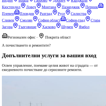
Видин
Враца
Габрово
Добрич
Кърджали
Кюстендил
Ловеч
Монтана
Пазарджик
Перник
Плевен
Пловдив
Разград
Русе
Силистра
Сливен
Смолян
София област
София-град
Стара
Загора
Търговище
Хасково
Шумен
Ямбол
Регионален офис ·
Покрита област
А почистването и ремонтите?
Допълнителни услуги
за вашия вход
Освен управление, поемаме целия живот на сградата — от
ежедневното почистване до сериозните ремонти.