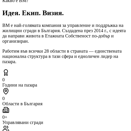
Какво е ВМ?
Идея. Екип.
Визия.
ВМ е най-голямата компания
за управление и поддръжка на
жилищни сгради в България. Създадена през 2014 г., с идеята
да направи живота в Етажната Собственост по-добър и
организиран.
Работим във
всички 28 области в страната
— единствената
национална структура в тази сфера и едноличен лидер на
пазара.
0
Години на пазара
0
Области в България
0
+
Управлявани сгради