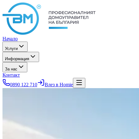
Начало
Услуги
Информация
За нас
Контакт
0890 122 710
Влез в Homie