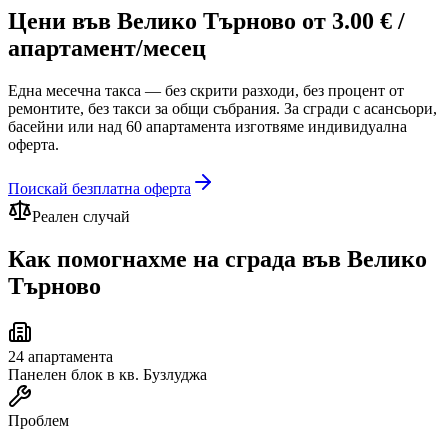
Цени
във Велико Търново
от
3.00
€
/
апартамент/месец
Една месечна такса — без скрити разходи, без процент от
ремонтите, без такси за общи събрания. За сгради с асансьори,
басейни или над 60 апартамента изготвяме индивидуална
оферта.
Поискай безплатна оферта
Реален случай
Как помогнахме на сграда
във Велико
Търново
24
апартамента
Панелен блок в кв. Бузлуджа
Проблем