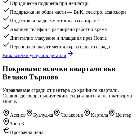
Юридическа подкрепа при неплатци
Поддръжка на общи части — ВиК, електро, асансьори
Подготовка на документация за саниране
Авариен телефон с разширено работно време
Дигитално гласуване и плащания през Homie
Персонален акаунт мениджър за вашата сграда
Виж всички услуги в детайли
Покриваме всички квартали
във
Велико Търново
Управляваме сгради от центъра до крайните квартали.
Същият договор, същият екип, същата дигитална платформа
Homie.
Асенов
Бузлуджа
Чолаковци
Картала
Център
Зона Б
Прозрачна цена