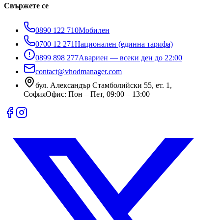
Свържете се
0890 122 710
Мобилен
0700 12 271
Национален (единна тарифа)
0899 898 277
Авариен — всеки ден до 22:00
contact@vhodmanager.com
бул. Александър Стамболийски 55, ет. 1
,
София
Офис:
Пон – Пет, 09:00 – 13:00