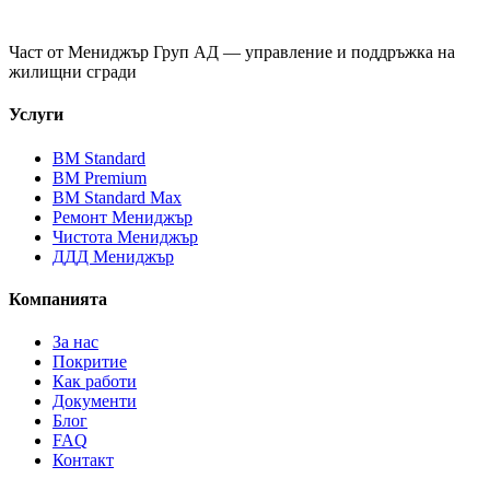
Част от
Мениджър Груп АД
— управление и поддръжка на
жилищни сгради
Услуги
ВМ Standard
ВМ Premium
ВМ Standard Max
Ремонт Мениджър
Чистота Мениджър
ДДД Мениджър
Компанията
За нас
Покритие
Как работи
Документи
Блог
FAQ
Контакт