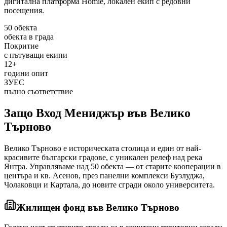
дигитална платформа Homie, локален екип с редовни
посещения.
50 обекта
обекта в града
Покритие
с пътуващи екипи
12+
години опит
ЗУЕС
пълно съответствие
Защо Вход Мениджър
във Велико
Търново
Велико Търново е историческата столица и един от най-
красивите български градове, с уникален релеф над река
Янтра. Управляваме над 50 обекта — от старите кооперации в
центъра и кв. Асенов, през панелни комплекси Бузлуджа,
Чолаковци и Картала, до новите сгради около университета.
Жилищен фонд
във Велико Търново