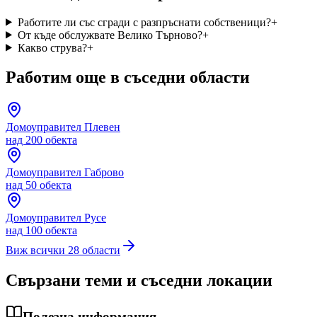
Работите ли със сгради с разпръснати собственици?
+
От къде обслужвате Велико Търново?
+
Какво струва?
+
Работим още в съседни области
Домоуправител
Плевен
над 200 обекта
Домоуправител
Габрово
над 50 обекта
Домоуправител
Русе
над 100 обекта
Виж всички 28 области
Свързани теми и съседни локации
Полезна информация