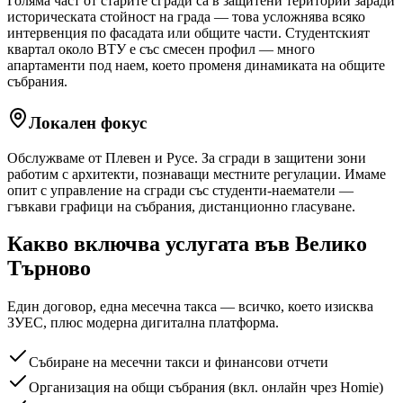
Голяма част от старите сгради са в защитени територии заради
историческата стойност на града — това усложнява всяко
интервенция по фасадата или общите части. Студентският
квартал около ВТУ е със смесен профил — много
апартаменти под наем, което променя динамиката на общите
събрания.
Локален фокус
Обслужваме от Плевен и Русе. За сгради в защитени зони
работим с архитекти, познаващи местните регулации. Имаме
опит с управление на сгради със студенти-наематели —
гъвкави графици на събрания, дистанционно гласуване.
Какво включва услугата
във Велико
Търново
Един договор, една месечна такса — всичко, което изисква
ЗУЕС, плюс модерна дигитална платформа.
Събиране на месечни такси и финансови отчети
Организация на общи събрания (вкл. онлайн чрез Homie)