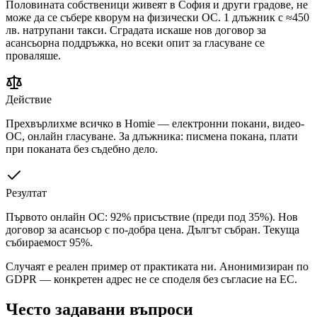
Половината собственици живеят в София и други градове, не
може да се събере кворум на физически ОС. 1 длъжник с ≈450
лв. натрупани такси. Сградата искаше нов договор за
асансьорна поддръжка, но всеки опит за гласуване се
проваляше.
Действие
Прехвърлихме всичко в Homie — електронни покани, видео-
ОС, онлайн гласуване. За длъжника: писмена покана, плати
при поканата без съдебно дело.
Резултат
Първото онлайн ОС: 92% присъствие (преди под 35%). Нов
договор за асансьор с по-добра цена. Дългът събран. Текуща
събираемост 95%.
Случаят е реален пример от практиката ни. Анонимизиран по
GDPR — конкретен адрес не се споделя без съгласие на ЕС.
Често задавани въпроси