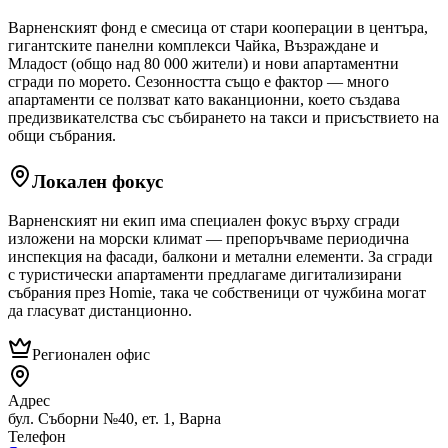
Варненският фонд е смесица от стари кооперации в центъра,
гигантските панелни комплекси Чайка, Възраждане и
Младост (общо над 80 000 жители) и нови апартаментни
сгради по морето. Сезонността също е фактор — много
апартаменти се ползват като ваканционни, което създава
предизвикателства със събирането на такси и присъствието на
общи събрания.
Локален фокус
Варненският ни екип има специален фокус върху сгради
изложени на морски климат — препоръчваме периодична
инспекция на фасади, балкони и метални елементи. За сгради
с туристически апартаменти предлагаме дигитализирани
събрания през Homie, така че собственици от чужбина могат
да гласуват дистанционно.
Регионален офис
Адрес
бул. Съборни №40, ет. 1
,
Варна
Телефон