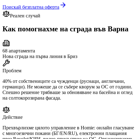
Поискай безплатна оферта
Реален случай
Как помогнахме на сграда
във Варна
68
апартамента
Нова сграда на първа линия в Бриз
Проблем
40% от собствениците са чужденци (руснаци, англичани,
германци). Не можеше да се събере кворум за ОС от години.
Спешно решение трябваше за обновяване на басейна и оглед
на солтокорозирана фасада.
Действие
Прехвърлихме цялото управление в Homie: онлайн гласуване
с многоезични покани (БГ/EN/RU), електронни плащания
през Revolut/КИН, видео-присъствие на ОС. Организирахме