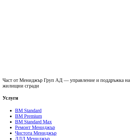
Част от
Мениджър Груп АД
— управление и поддръжка на
жилищни сгради
Услуги
ВМ Standard
ВМ Premium
ВМ Standard Max
Ремонт Мениджър
Чистота Мениджър
ДДД Мениджър