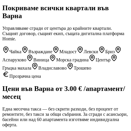
Покриваме всички квартали
във
Варна
Управляваме сгради от центъра до крайните квартали.
Същият договор, същият екип, същата дигитална платформа
Homie.
Чайка
Възраждане
Младост
Левски
Бриз
Аспарухово
Виница
Морска градина
Център
Гръцка махала
Владиславово
Трошево
Прозрачна цена
Цени
във Варна
от
3.00
€
/апартамент/
месец
Една месечна такса — без скрити разходи, без процент от
ремонтите, без такси за общи събрания. За сгради с асансьори,
басейни или над 60 апартамента изготвяме индивидуална
оферта.