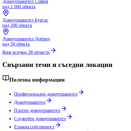
Домоуправител
София
над 1 000 обекта
Домоуправител
Бургас
над 200 обекта
Домоуправител
Добрич
над 50 обекта
Виж всички 28 области
Свързани теми и съседни локации
Полезна информация
Професионален домоуправител
Домоуправител
Платен домоуправител
Служебен домоуправител
Етажна собственост