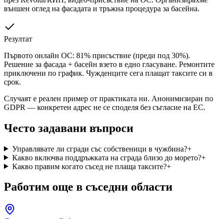
външен оглед на фасадата и тръжна процедура за басейна.
Резултат
Първото онлайн ОС: 81% присъствие (преди под 30%).
Решение за фасада + басейн взето в едно гласуване. Ремонтите
приключени по график. Чужденците сега плащат таксите си в
срок.
Случаят е реален пример от практиката ни. Анонимизиран по
GDPR — конкретен адрес не се споделя без съгласие на ЕС.
Често задавани въпроси
Управлявате ли сгради със собственици в чужбина?
+
Какво включва поддръжката на сграда близо до морето?
+
Какво правим когато съсед не плаща таксите?
+
Работим още в съседни области