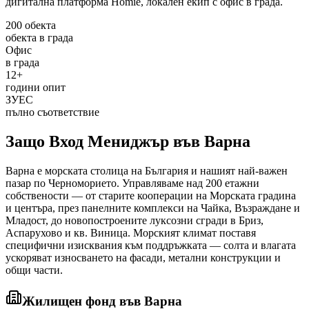
дигитална платформа Homie, локален екип с офис в града.
200 обекта
обекта в града
Офис
в града
12+
години опит
ЗУЕС
пълно съответствие
Защо Вход Мениджър
във Варна
Варна е морската столица на България и нашият най-важен
пазар по Черноморието. Управляваме над 200 етажни
собствености — от старите кооперации на Морската градина
и центъра, през панелните комплекси на Чайка, Възраждане и
Младост, до новопостроените луксозни сгради в Бриз,
Аспарухово и кв. Виница. Морският климат поставя
специфични изисквания към поддръжката — солта и влагата
ускоряват износването на фасади, метални конструкции и
общи части.
Жилищен фонд
във Варна