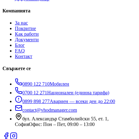
Компанията
За нас
Покритие
Как работи
Документи
Блог
FAQ
Контакт
Свържете се
0890 122 710
Мобилен
0700 12 271
Национален (единна тарифа)
0899 898 277
Авариен — всеки ден до 22:00
contact@vhodmanager.com
бул. Александър Стамболийски 55, ет. 1
,
София
Офис:
Пон – Пет, 09:00 – 13:00