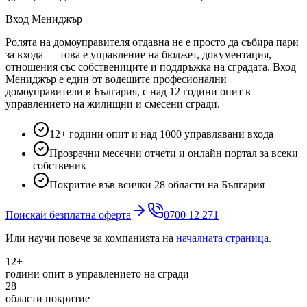
Вход Мениджър
Ролята на домоуправителя отдавна не е просто да събира пари
за входа — това е управление на бюджет, документация,
отношения със собствениците и поддръжка на сградата. Вход
Мениджър е един от водещите професионални
домоуправители в България, с над 12 години опит в
управлението на жилищни и смесени сгради.
12+ години опит и над 1000 управлявани входа
Прозрачни месечни отчети и онлайн портал за всеки
собственик
Покритие във всички 28 области на България
Поискай безплатна оферта
0700 12 271
Или научи повече за компанията на
началната страница
.
12+
години опит в управлението на сгради
28
области покритие