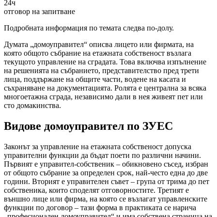
24ч
отговор на запитване
Подробната информация по темата следва по-долу.
Думата „домоуправител“ описва лицето или фирмата, на
която общото събрание на етажната собственост възлага
текущото управление на сградата. Това включва изпълнение
на решенията на събранието, представителство пред трети
лица, поддържане на общите части, водене на касата и
съхраняване на документацията. Ролята е централна за всяка
многоетажна сграда, независимо дали в нея живеят пет или
сто домакинства.
Видове домоуправител по ЗУЕС
Законът за управление на етажната собственост допуска
управителни функции да бъдат поети по различни начини.
Първият е управител-собственик – обикновено съсед, избран
от общото събрание за определен срок, най-често една до две
години. Вторият е управителен съвет – група от трима до пет
собственика, които споделят отговорностите. Третият е
външно лице или фирма, на която се възлагат управленските
функции по договор – тази форма в практиката се нарича
„професионален домоуправител“ и има собствена страница на