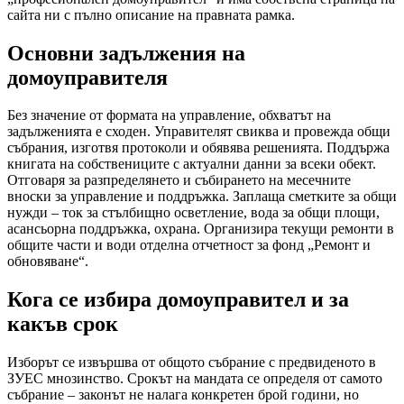
сайта ни с пълно описание на правната рамка.
Основни задължения на
домоуправителя
Без значение от формата на управление, обхватът на
задълженията е сходен. Управителят свиква и провежда общи
събрания, изготвя протоколи и обявява решенията. Поддържа
книгата на собствениците с актуални данни за всеки обект.
Отговаря за разпределянето и събирането на месечните
вноски за управление и поддръжка. Заплаща сметките за общи
нужди – ток за стълбищно осветление, вода за общи площи,
асансьорна поддръжка, охрана. Организира текущи ремонти в
общите части и води отделна отчетност за фонд „Ремонт и
обновяване“.
Кога се избира домоуправител и за
какъв срок
Изборът се извършва от общото събрание с предвиденото в
ЗУЕС мнозинство. Срокът на мандата се определя от самото
събрание – законът не налага конкретен брой години, но