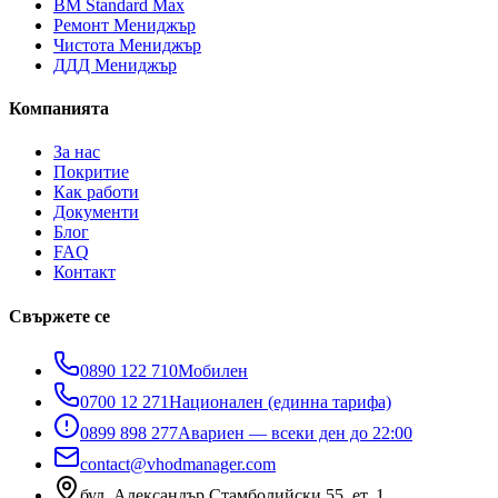
ВМ Standard Max
Ремонт Мениджър
Чистота Мениджър
ДДД Мениджър
Компанията
За нас
Покритие
Как работи
Документи
Блог
FAQ
Контакт
Свържете се
0890 122 710
Мобилен
0700 12 271
Национален (единна тарифа)
0899 898 277
Авариен — всеки ден до 22:00
contact@vhodmanager.com
бул. Александър Стамболийски 55, ет. 1
,