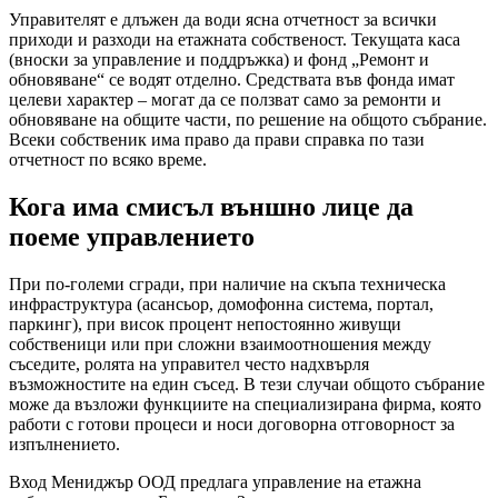
Управителят е длъжен да води ясна отчетност за всички
приходи и разходи на етажната собственост. Текущата каса
(вноски за управление и поддръжка) и фонд „Ремонт и
обновяване“ се водят отделно. Средствата във фонда имат
целеви характер – могат да се ползват само за ремонти и
обновяване на общите части, по решение на общото събрание.
Всеки собственик има право да прави справка по тази
отчетност по всяко време.
Кога има смисъл външно лице да
поеме управлението
При по-големи сгради, при наличие на скъпа техническа
инфраструктура (асансьор, домофонна система, портал,
паркинг), при висок процент непостоянно живущи
собственици или при сложни взаимоотношения между
съседите, ролята на управител често надхвърля
възможностите на един съсед. В тези случаи общото събрание
може да възложи функциите на специализирана фирма, която
работи с готови процеси и носи договорна отговорност за
изпълнението.
Вход Мениджър ООД предлага управление на етажна