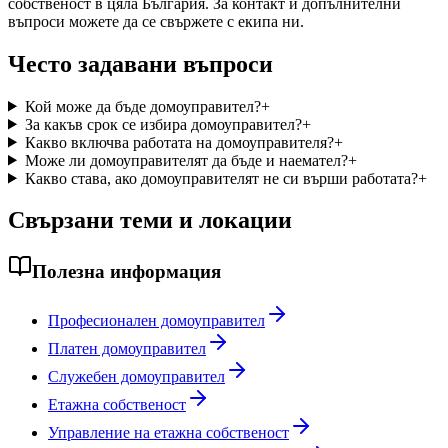
собственост в цяла България. За контакт и допълнителни
въпроси можете да се свържете с екипа ни.
Често задавани въпроси
Кой може да бъде домоуправител?
+
За какъв срок се избира домоуправител?
+
Какво включва работата на домоуправителя?
+
Може ли домоуправителят да бъде и наемател?
+
Какво става, ако домоуправителят не си върши работата?
+
Свързани теми и локации
Полезна информация
Професионален домоуправител
Платен домоуправител
Служебен домоуправител
Етажна собственост
Управление на етажна собственост