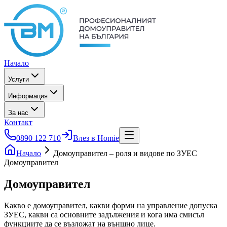
Начало
Услуги
Информация
За нас
Контакт
0890 122 710
Влез в Homie
Начало
Домоуправител – роля и видове по ЗУЕС
Домоуправител
Домоуправител
Какво е домоуправител, какви форми на управление допуска
ЗУЕС, какви са основните задължения и кога има смисъл
функциите да се възложат на външно лице.