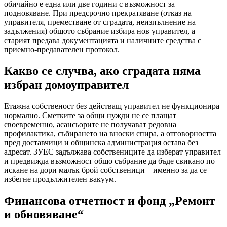
обичайно е една или две години с възможност за
подновяване. При предсрочно прекратяване (отказ на
управителя, преместване от сградата, неизпълнение на
задължения) общото събрание избира нов управител, а
старият предава документацията и наличните средства с
приемно-предавателен протокол.
Какво се случва, ако сградата няма
избран домоуправител
Етажна собственост без действащ управител не функционира
нормално. Сметките за общи нужди не се плащат
своевременно, асансьорите не получават редовна
профилактика, събирането на вноски спира, а отговорността
пред доставчици и общинска администрация остава без
адресат. ЗУЕС задължава собствениците да изберат управител
и предвижда възможност общо събрание да бъде свикано по
искане на дори малък брой собственици – именно за да се
избегне продължителен вакуум.
Финансова отчетност и фонд „Ремонт
и обновяване“