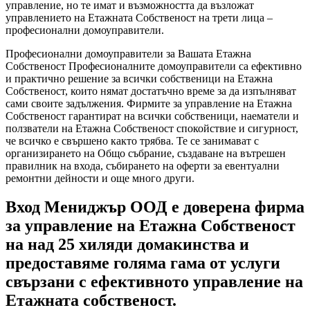
управление, но те имат и възможността да възложат
управлението на Етажната Собственост на трети лица –
професионални домоуправители.
Професионални домоуправители за Вашата Етажна
Собственост Професионалните домоуправители са ефективно
и практично решение за всички собственици на Етажна
Собственост, които нямат достатъчно време за да изпълняват
сами своите задължения. Фирмите за управление на Етажна
Собственост гарантират на всички собственици, наематели и
ползватели на Етажна Собственост спокойствие и сигурност,
че всичко е свършено както трябва. Те се занимават с
организирането на Общо събрание, създаване на вътрешен
правилник на входа, събирането на оферти за евентуални
ремонтни дейности и още много други.
Вход Мениджър ООД е доверена фирма
за управление на Етажна Собственост
на над 25 хиляди домакинства и
предоставяме голяма гама от услуги
свързани с ефективното управление на
Етажната собственост.