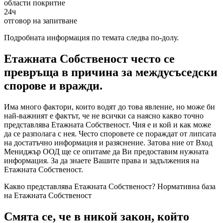
области покритие
24ч
отговор на запитване
Подробната информация по темата следва по-долу.
Етажната Собственост често се
превръща в причина за междусъседски
спорове и вражди.
Има много фактори, които водят до това явление, но може би
най-важният е фактът, че не всички са наясно какво точно
представлява Етажната Собственост. Чия е и кой и как може
да се разполага с нея. Често споровете се пораждат от липсата
на достатъчно информация и разяснение. Затова ние от Вход
Мениджър ООД ще се опитаме да Ви предоставим нужната
информация. За да знаете Вашите права и задължения на
Етажната Собственост.
Какво представлява Етажната Собственост? Нормативна база
на Етажната Собственост
Смята се, че в никой закон, който