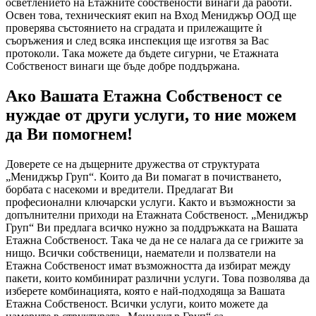
осветлението на Етажните собствености винаги да работи.
Освен това, техническият екип на Вход Мениджър ООД ще
проверява състоянието на сградата и прилежащите ѝ
съоръжения и след всяка инспекция ще изготвя за Вас
протоколи. Така можете да бъдете сигурни, че Етажната
Собственост винаги ще бъде добре поддържана.
Ако Вашата Етажна Собственост се
нуждае от други услуги, то ние можем
да Ви помогнем!
Доверете се на дъщерните дружества от структурата
„Мениджър Груп“. Които да Ви помагат в почистването,
борбата с насекоми и вредители. Предлагат Ви
професионални ключарски услуги. Както и възможности за
допълнителни приходи на Етажната Собственост. „Мениджър
Груп“ Ви предлага всичко нужно за поддръжката на Вашата
Етажна Собственост. Така че да не се налага да се грижите за
нищо. Всички собственици, наематели и ползватели на
Етажна Собственост имат възможността да избират между
пакети, които комбинират различни услуги. Това позволява да
изберете комбинацията, която е най-подходяща за Вашата
Етажна Собственост. Всички услуги, които можете да