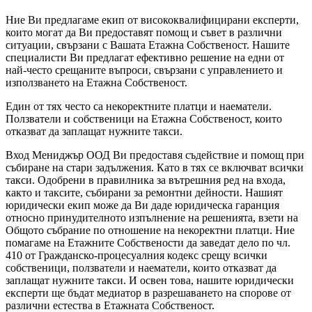
Ние Ви предлагаме екип от висококвалифицирани експерти,
които могат да Ви предоставят помощ и съвет в различни
ситуации, свързани с Вашата Етажна Собственост. Нашите
специалисти Ви предлагат ефективно решение на едни от
най-често срещаните въпроси, свързани с управлението и
използването на Етажна Собственост.
Един от тях често са некоректните платци и наематели.
Ползватели и собственици на Етажна Собственост, които
отказват да заплащат нужните такси.
Вход Мениджър ООД Ви предоставя съдействие и помощ при
събиране на стари задължения. Като в тях се включват всички
такси. Одобрени в правилника за вътрешния ред на входа,
както и таксите, събирани за ремонтни дейности. Нашият
юридически екип може да Ви даде юридическа гаранция
относно принудителното изпълнение на решенията, взети на
Общото събрание по отношение на некоректни платци. Ние
помагаме на Етажните Собствености да заведат дело по чл.
410 от Гражданско-процесуалния кодекс срещу всички
собственици, ползватели и наематели, които отказват да
заплащат нужните такси. И освен това, нашите юридически
експерти ще бъдат медиатор в разрешаването на спорове от
различни естества в Етажната Собственост.