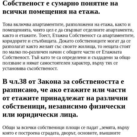
Собственост е сумарно понятие на
всички помещения на етажа.
Това включва апартаментите, разположени на етажа, както и
помещенията, чиято цел е да свързват отделните апартаменти,
както и етажите. Тоест, Етажна Собственост са апартаментите,
коридорите и стълбищата. Докато собствениците могат да се
разполагат както желаят със своите жилища, то нещата стоят
по малко по-различен начин с общите части от Етажната
Собственост. Тъй като те са определени и създадени за общо
ползване и нямат самостоятелен характер, върху тях се
установява съсобственост.
В чл.38 от Закона за собствеността е
разписано, че ако етажите или части
от етажите принадлежат на различни
собственици, независимо физически
или юридически лица.
Общи за всички собственици площи се падат „земята, върху
която е построена сградата, дворът, основите, външните