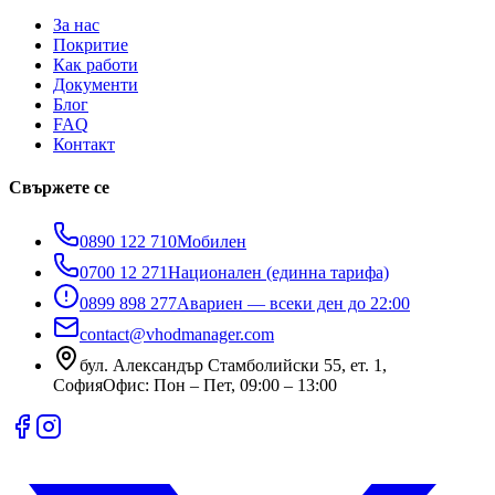
За нас
Покритие
Как работи
Документи
Блог
FAQ
Контакт
Свържете се
0890 122 710
Мобилен
0700 12 271
Национален (единна тарифа)
0899 898 277
Авариен — всеки ден до 22:00
contact@vhodmanager.com
бул. Александър Стамболийски 55, ет. 1
,
София
Офис:
Пон – Пет, 09:00 – 13:00