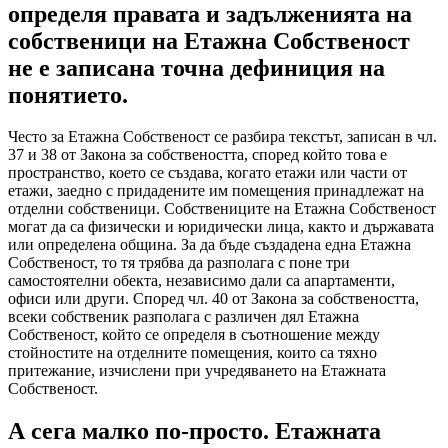
определя правата и задълженията на
собственици на Етажна Собственост
не е записана точна дефиниция на
понятието.
Често за Етажна Собственост се разбира текстът, записан в чл.
37 и 38 от Закона за собствеността, според който това е
пространство, което се създава, когато етажи или части от
етажи, заедно с придадените им помещения принадлежат на
отделни собственици. Собствениците на Етажна Собственост
могат да са физически и юридически лица, както и държавата
или определена община. За да бъде създадена една Етажна
Собственост, то тя трябва да разполага с поне три
самостоятелни обекта, независимо дали са апартаменти,
офиси или други. Според чл. 40 от Закона за собствеността,
всеки собственик разполага с различен дял Етажна
Собственост, който се определя в съотношение между
стойностите на отделните помещения, които са тяхно
притежание, изчислени при учредяването на Етажната
Собственост.
А сега малко по-просто. Етажната