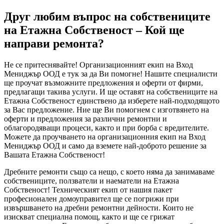
Друг любим въпрос на собствениците
на Етажна Собственост – Кой ще
направи ремонта?
Не се притеснявайте! Организационният екип на Вход
Мениджър ООД е тук за да Ви помогне! Нашите специалисти
ще проучат възможните предложения и оферти от фирми,
предлагащи такива услуги. И ще оставят на собствениците на
Етажна Собственост единствено да изберете най-подходящото
за Вас предложение. Ние ще Ви помогнем с изготвянето на
оферти и предложения за различни ремонтни и
облагородяващи процеси, както и при борба с вредителите.
Можете да проучването на организационния екип на Вход
Мениджър ООД и само да вземете най-доброто решение за
Вашата Етажна Собственост!
Дребните ремонти също са нещо, с което няма да занимаваме
собствениците, ползватели и наематели на Етажна
Собственост! Техническият екип от нашия пакет
професионален домоуправител ще се погрижи при
извършването на дребни ремонтни дейности. Които не
изискват специална помощ, както и ще се грижат