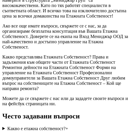
намерите в структурата „Мениджър Груп“ са
висококачествени. Като по тях работят специалисти в
съответната област. И всичко това на изключително достъпна
цена за всички домакинства на Етажната Собственост!
Ако все още имате въпроси, свържете се с нас, за да
организираме безплатна консултация във Вашата Етажна
Собственост. Доверете се на екипа на Вход Мениджър ООД за
най-качествено и достъпно управление на Етажна
Собственост.
Какво представлява Етажната Собственост? Права и
задължения към общите части от Етажната Собственост
Ремонтни дейности на Етажната Собственост Форми на
управление на Етажната Собственост Професионални
домоуправители за Вашата Етажна Собственост Друг любим
въпрос на собствениците на Етажна Собственост – Кой ще
направи ремонта?
Можете да се свържете с нас или да зададете своите въпроси и
на фейсбук страницата ни.
Често задавани въпроси
Какво е етажна собственост?
+