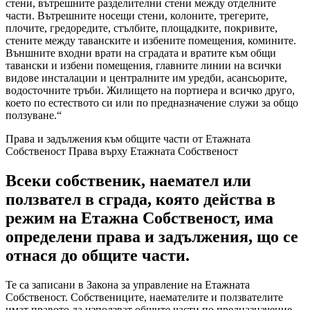
стени, вътрешните разделителни стени между отделните
части. Вътрешните носещи стени, колоните, трегерите,
плочите, гредоредите, стълбите, площадките, покривите,
стените между таванските и избените помещения, комините.
Външните входни врати на сградата и вратите към общи
тавански и избени помещения, главните линии на всички
видове инсталации и централните им уредби, асансьорите,
водосточните тръби. Жилището на портиера и всичко друго,
което по естеството си или по предназначение служи за общо
ползуване.“
Права и задължения към общите части от Етажната
Собственост Права върху Етажната Собственост
Всеки собственик, наемател или
ползвател в сграда, която действа в
режим на Етажна Собственост, има
определени права и задължения, що се
отнася до общите части.
Те са записани в Закона за управление на Етажната
Собственост. Собствениците, наемателите и ползвателите
имат правото да използват общите части по предназначение,