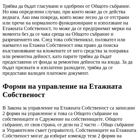
Трябва да бъдат гласувани и одобрени от Общото събрание.
Но има определени случаи, при които може да се действа
веднага. Ако има повреда, която може лесно да се отстрани
или пречи на нормалното функциониране и използване на
Етажната Собственост, то може да се предприемат мерки на
момента без да се чака среща на Общото събрание и
разрешението им. След това собственикът, ползвател или
наемател на Етажна Собственост има право да поиска
възстановяване на вложените от него средства за поправка
или ремонтна дейност, като парите трябва да бъдат
предоставени от фонда за ремонтни дейности на входа. За да
бъдат признати и изплатени разходите, трябва да се
предостави валиден платежен документ.
Форми на управление на Етажната
Собственост
В Закона за управление на Етажната Собственост са записани
2 форми на управление и това са Общото събрание на
собствениците и Сдружение на собствениците. Общото
събрание, от своя страна, се дели на 2 части – Общо събрание
и Управителен съвет (управител). Собствениците на Етажната
Собственост могат да избират измежду тези 2 форми на