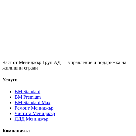
Част от
Мениджър Груп АД
— управление и поддръжка на
жилищни сгради
Услуги
ВМ Standard
ВМ Premium
ВМ Standard Max
Ремонт Мениджър
Чистота Мениджър
ДДД Мениджър
Компанията