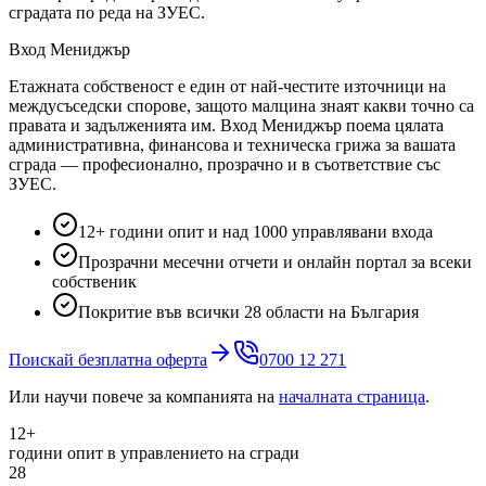
сградата по реда на ЗУЕС.
Вход Мениджър
Етажната собственост е един от най-честите източници на
междусъседски спорове, защото малцина знаят какви точно са
правата и задълженията им. Вход Мениджър поема цялата
административна, финансова и техническа грижа за вашата
сграда — професионално, прозрачно и в съответствие със
ЗУЕС.
12+ години опит и над 1000 управлявани входа
Прозрачни месечни отчети и онлайн портал за всеки
собственик
Покритие във всички 28 области на България
Поискай безплатна оферта
0700 12 271
Или научи повече за компанията на
началната страница
.
12+
години опит в управлението на сгради
28