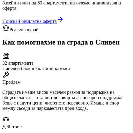
басейни или над 60 апартамента изготвяме индивидуална
оферта.
Поискай безплатна оферта
Реален случай
Как помогнахме на сграда
в Сливен
32
апартамента
Панелен блок в кв. Сини камъни
Проблем
Сградата имаше висок месечен разход за поддръжка на
общите части — старият договор за асансьорна поддръжка
беше с надути цени, чистенето нередовно. Имаше и спор
между съседи за паркоместата пред входа.
Действие