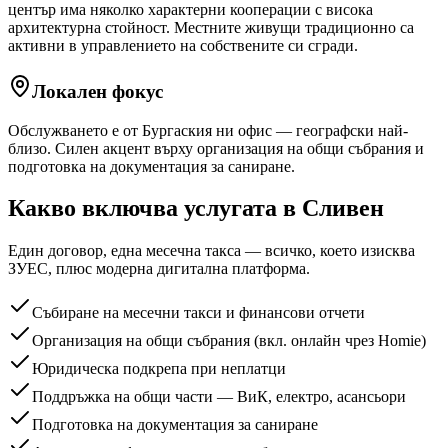
център има няколко характерни кооперации с висока
архитектурна стойност. Местните живущи традиционно са
активни в управлението на собствените си сгради.
Локален фокус
Обслужването е от Бургаския ни офис — географски най-
близо. Силен акцент върху организация на общи събрания и
подготовка на документация за саниране.
Какво включва услугата
в Сливен
Един договор, една месечна такса — всичко, което изисква
ЗУЕС, плюс модерна дигитална платформа.
Събиране на месечни такси и финансови отчети
Организация на общи събрания (вкл. онлайн чрез Homie)
Юридическа подкрепа при неплатци
Поддръжка на общи части — ВиК, електро, асансьори
Подготовка на документация за саниране