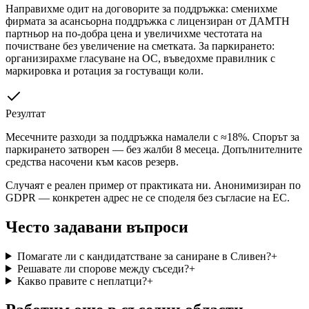
Направихме одит на договорите за поддръжка: сменихме
фирмата за асансьорна поддръжка с лицензиран от ДАМТН
партньор на по-добра цена и увеличихме честотата на
почистване без увеличение на сметката. За паркирането:
организирахме гласуване на ОС, въведохме правилник с
маркировка и ротация за гостуващи коли.
Резултат
Месечните разходи за поддръжка намалели с ≈18%. Спорът за
паркирането затворен — без жалби 8 месеца. Допълнителните
средства насочени към касов резерв.
Случаят е реален пример от практиката ни. Анонимизиран по
GDPR — конкретен адрес не се споделя без съгласие на ЕС.
Често задавани въпроси
Помагате ли с кандидатстване за саниране в Сливен?
+
Решавате ли спорове между съседи?
+
Какво правите с неплатци?
+