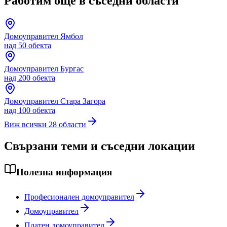
Работим още в съседни области
Домоуправител
Ямбол
над 50 обекта
Домоуправител
Бургас
над 200 обекта
Домоуправител
Стара Загора
над 100 обекта
Виж всички 28 области
Свързани теми и съседни локации
Полезна информация
Професионален домоуправител
Домоуправител
Платен домоуправител