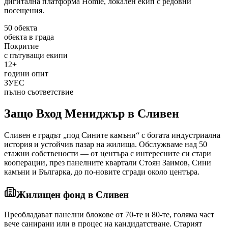
дигитална платформа Homie, локален екип с редовни
посещения.
50 обекта
обекта в града
Покритие
с пътуващи екипи
12+
години опит
ЗУЕС
пълно съответствие
Защо Вход Мениджър
в Сливен
Сливен е градът „под Сините камъни“ с богата индустриална
история и устойчив пазар на жилища. Обслужваме над 50
етажни собствености — от центъра с интересните си стари
кооперации, през панелните квартали Стоян Заимов, Сини
камъни и Българка, до по-новите сгради около центъра.
Жилищен фонд
в Сливен
Преобладават панелни блокове от 70-те и 80-те, голяма част
вече санирани или в процес на кандидатстване. Старият