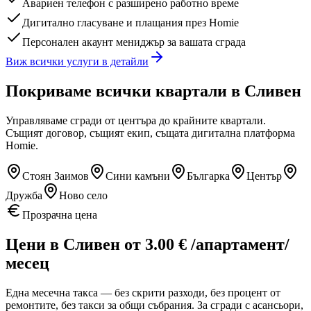
Авариен телефон с разширено работно време
Дигитално гласуване и плащания през Homie
Персонален акаунт мениджър за вашата сграда
Виж всички услуги в детайли
Покриваме всички квартали
в Сливен
Управляваме сгради от центъра до крайните квартали.
Същият договор, същият екип, същата дигитална платформа
Homie.
Стоян Заимов
Сини камъни
Българка
Център
Дружба
Ново село
Прозрачна цена
Цени
в Сливен
от
3.00
€
/апартамент/
месец
Една месечна такса — без скрити разходи, без процент от
ремонтите, без такси за общи събрания. За сгради с асансьори,