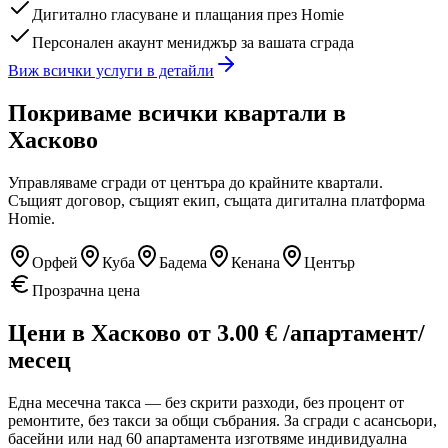
Дигитално гласуване и плащания през Homie
Персонален акаунт мениджър за вашата сграда
Виж всички услуги в детайли
Покриваме всички квартали
в
Хасково
Управляваме сгради от центъра до крайните квартали.
Същият договор, същият екип, същата дигитална платформа
Homie.
Орфей
Куба
Бадема
Кенана
Център
Прозрачна цена
Цени
в Хасково
от
3.00
€
/апартамент/
месец
Една месечна такса — без скрити разходи, без процент от
ремонтите, без такси за общи събрания. За сгради с асансьори,
басейни или над 60 апартамента изготвяме индивидуална