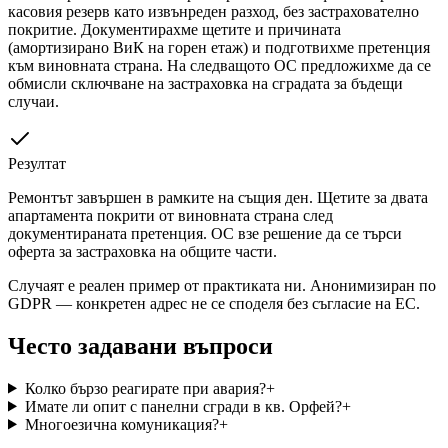
касовия резерв като извънреден разход, без застрахователно
покритие. Документирахме щетите и причината
(амортизирано ВиК на горен етаж) и подготвихме претенция
към виновната страна. На следващото ОС предложихме да се
обмисли сключване на застраховка на сградата за бъдещи
случаи.
Резултат
Ремонтът завършен в рамките на същия ден. Щетите за двата
апартамента покрити от виновната страна след
документираната претенция. ОС взе решение да се търси
оферта за застраховка на общите части.
Случаят е реален пример от практиката ни. Анонимизиран по
GDPR — конкретен адрес не се споделя без съгласие на ЕС.
Често задавани въпроси
Колко бързо реагирате при авария?
+
Имате ли опит с панелни сгради в кв. Орфей?
+
Многоезична комуникация?
+