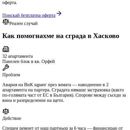
оферта.
Поискай безплатна оферта
Реален случай
Как помогнахме на сграда
в Хасково
32
апартамента
Панелен блок в кв. Орфей
Проблем
Авария на ВиК щранг през зимата — наводнение в 2
апартамента на партера. Сградата нямаше застраховка (както
по-голямата част от ЕС в България). Спорове между съседи за
вина и разпределение на щети.
Действие
Спешен ремонт от наш партньор за 6 часа — финансиран от