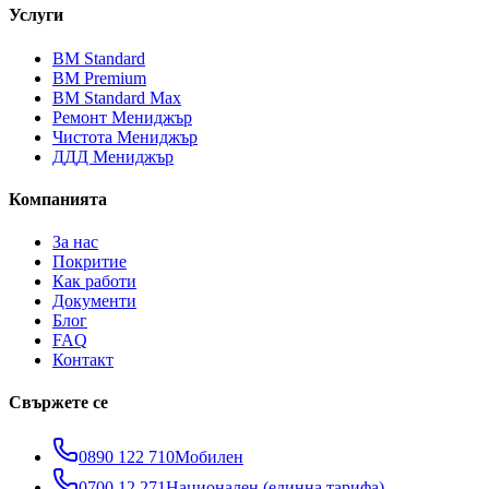
Услуги
ВМ Standard
ВМ Premium
ВМ Standard Max
Ремонт Мениджър
Чистота Мениджър
ДДД Мениджър
Компанията
За нас
Покритие
Как работи
Документи
Блог
FAQ
Контакт
Свържете се
0890 122 710
Мобилен
0700 12 271
Национален (единна тарифа)