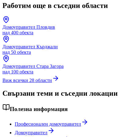
Работим още в съседни области
Домоуправител
Пловдив
над 400 обекта
Домоуправител
Кърджали
над 50 обекта
Домоуправител
Стара Загора
над 100 обекта
Виж всички 28 области
Свързани теми и съседни локации
Полезна информация
Професионален домоуправител
Домоуправител