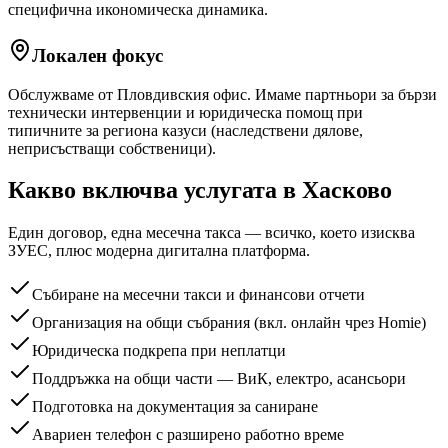
специфична икономическа динамика.
Локален фокус
Обслужваме от Пловдивския офис. Имаме партньори за бързи
технически интервенции и юридическа помощ при
типичните за региона казуси (наследствени дялове,
неприсъстващи собственици).
Какво включва услугата
в Хасково
Един договор, една месечна такса — всичко, което изисква
ЗУЕС, плюс модерна дигитална платформа.
Събиране на месечни такси и финансови отчети
Организация на общи събрания (вкл. онлайн чрез Homie)
Юридическа подкрепа при неплатци
Поддръжка на общи части — ВиК, електро, асансьори
Подготовка на документация за саниране
Авариен телефон с разширено работно време