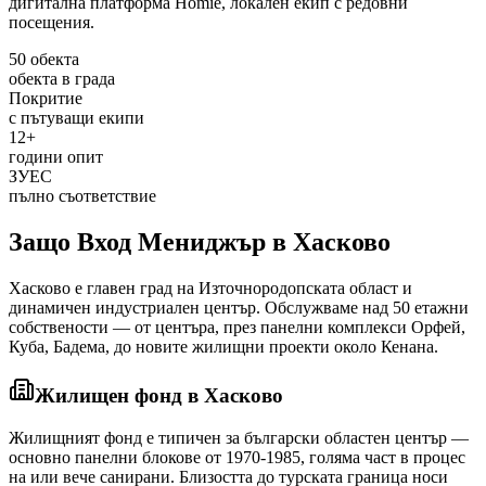
дигитална платформа Homie, локален екип с редовни
посещения.
50 обекта
обекта в града
Покритие
с пътуващи екипи
12+
години опит
ЗУЕС
пълно съответствие
Защо Вход Мениджър
в Хасково
Хасково е главен град на Източнородопската област и
динамичен индустриален център. Обслужваме над 50 етажни
собствености — от центъра, през панелни комплекси Орфей,
Куба, Бадема, до новите жилищни проекти около Кенана.
Жилищен фонд
в Хасково
Жилищният фонд е типичен за български областен център —
основно панелни блокове от 1970-1985, голяма част в процес
на или вече санирани. Близостта до турската граница носи