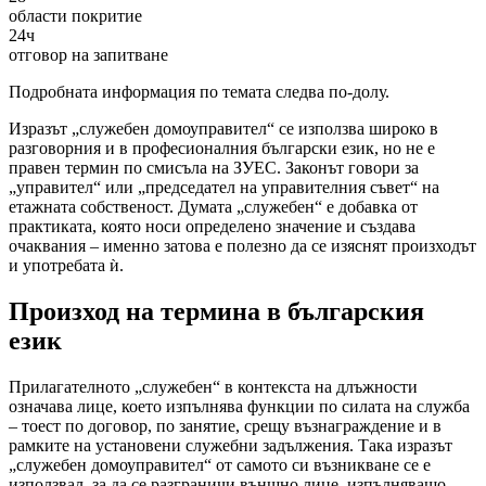
области покритие
24ч
отговор на запитване
Подробната информация по темата следва по-долу.
Изразът „служебен домоуправител“ се използва широко в
разговорния и в професионалния български език, но не е
правен термин по смисъла на ЗУЕС. Законът говори за
„управител“ или „председател на управителния съвет“ на
етажната собственост. Думата „служебен“ е добавка от
практиката, която носи определено значение и създава
очаквания – именно затова е полезно да се изяснят произходът
и употребата ѝ.
Произход на термина в българския
език
Прилагателното „служебен“ в контекста на длъжности
означава лице, което изпълнява функции по силата на служба
– тоест по договор, по занятие, срещу възнаграждение и в
рамките на установени служебни задължения. Така изразът
„служебен домоуправител“ от самото си възникване се е
използвал, за да се разграничи външно лице, изпълняващо