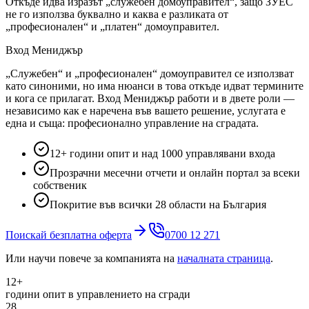
Откъде идва изразът „служебен домоуправител“, защо ЗУЕС
не го използва буквално и каква е разликата от
„професионален“ и „платен“ домоуправител.
Вход Мениджър
„Служебен“ и „професионален“ домоуправител се използват
като синоними, но има нюанси в това откъде идват термините
и кога се прилагат. Вход Мениджър работи и в двете роли —
независимо как е наречена във вашето решение, услугата е
една и съща: професионално управление на сградата.
12+ години опит и над 1000 управлявани входа
Прозрачни месечни отчети и онлайн портал за всеки
собственик
Покритие във всички 28 области на България
Поискай безплатна оферта
0700 12 271
Или научи повече за компанията на
началната страница
.
12+
години опит в управлението на сгради
28