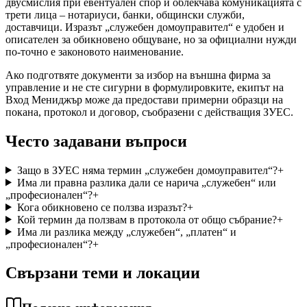
двусмислия при евентуален спор и облекчава комуникацията с
трети лица – нотариуси, банки, общински служби,
доставчици. Изразът „служебен домоуправител“ е удобен и
описателен за обикновено общуване, но за официални нужди
по-точно е законовото наименование.
Ако подготвяте документи за избор на външна фирма за
управление и не сте сигурни в формулировките, екипът на
Вход Мениджър може да предостави примерни образци на
покана, протокол и договор, съобразени с действащия ЗУЕС.
Често задавани въпроси
Защо в ЗУЕС няма термин „служебен домоуправител“?
+
Има ли правна разлика дали се нарича „служебен“ или
„професионален“?
+
Кога обикновено се ползва изразът?
+
Кой термин да ползвам в протокола от общо събрание?
+
Има ли разлика между „служебен“, „платен“ и
„професионален“?
+
Свързани теми и локации