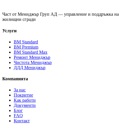
Част от
Мениджър Груп АД
— управление и поддръжка на
жилищни сгради
Услуги
ВМ Standard
ВМ Premium
ВМ Standard Max
Ремонт Мениджър
Чистота Мениджър
ДДД Мениджър
Компанията
За нас
Покритие
Как работи
Документи
Блог
FAQ
Контакт