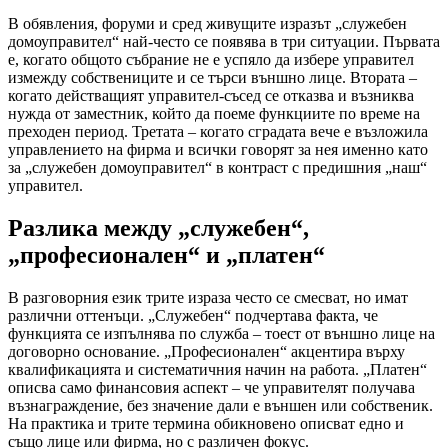
В обявления, форуми и сред живущите изразът „служебен
домоуправител“ най-често се появява в три ситуации. Първата
е, когато общото събрание не е успяло да избере управител
измежду собствениците и се търси външно лице. Втората –
когато действащият управител-съсед се отказва и възниква
нужда от заместник, който да поеме функциите по време на
преходен период. Третата – когато сградата вече е възложила
управлението на фирма и всички говорят за нея именно като
за „служебен домоуправител“ в контраст с предишния „наш“
управител.
Разлика между „служебен“,
„професионален“ и „платен“
В разговорния език трите израза често се смесват, но имат
различни оттенъци. „Служебен“ подчертава факта, че
функцията се изпълнява по служба – тоест от външно лице на
договорно основание. „Професионален“ акцентира върху
квалификацията и систематичния начин на работа. „Платен“
описва само финансовия аспект – че управителят получава
възнаграждение, без значение дали е външен или собственик.
На практика и трите термина обикновено описват едно и
също лице или фирма, но с различен фокус.