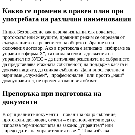
Какво се променя в правен план при
употребата на различни наименования
Нищо. Без значение как нарича изпълнителя поканата,
протоколът или живущите, правният режим се определя от
съдържанието на решението на общото събрание и на
сключения договор. Ако в протокола е записано „избираме за
управител фирма Х“, тя поема всички задължения на
управител по ЗУЕС – да изпълнява решенията на събранието,
да представлява етажната собственост, да поддържа касата и
документацията, да свиква събрания. Дали впоследствие я
наричаме „служебен“, „професионален“ или просто „наш“
домоуправител, не променя законовия обхват.
Препоръка при подготовка на
документи
В официалните документи – покани за общо събрание,
протоколи, договори, отчети – е препоръчително да се
използва терминологията на закона: „управител“ или
„председател на управителния съвет“. Това избягва