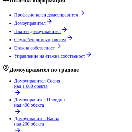
Полезна информация
Професионален домоуправител
Домоуправител
Платен домоуправител
Служебен домоуправител
Етажна собственост
Управление на етажна собственост
Домоуправител по градове
Домоуправител
София
над 1 000 обекта
Домоуправител
Пловдив
над 400 обекта
Домоуправител
Варна
над 200 обекта