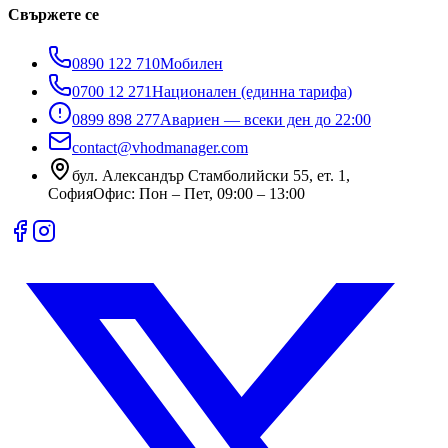
Свържете се
0890 122 710
Мобилен
0700 12 271
Национален (единна тарифа)
0899 898 277
Авариен — всеки ден до 22:00
contact@vhodmanager.com
бул. Александър Стамболийски 55, ет. 1
,
София
Офис:
Пон – Пет, 09:00 – 13:00