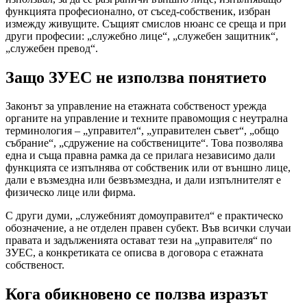
функцията професионално, от съсед-собственик, избран
измежду живущите. Същият смислов нюанс се среща и при
други професии: „служебно лице“, „служебен защитник“,
„служебен превод“.
Защо ЗУЕС не използва понятието
Законът за управление на етажната собственост урежда
органите на управление и техните правомощия с неутрална
терминология – „управител“, „управителен съвет“, „общо
събрание“, „сдружение на собствениците“. Това позволява
една и съща правна рамка да се прилага независимо дали
функцията се изпълнява от собственик или от външно лице,
дали е възмездна или безвъзмездна, и дали изпълнителят е
физическо лице или фирма.
С други думи, „служебният домоуправител“ е практическо
обозначение, а не отделен правен субект. Във всички случаи
правата и задълженията остават тези на „управителя“ по
ЗУЕС, а конкретиката се описва в договора с етажната
собственост.
Кога обикновено се ползва изразът