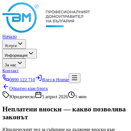
Начало
Услуги
Информация
За нас
Контакт
0890 122 710
Влез в Homie
Обратно към блога
Юридическо
5 април 2026
5 мин
Неплатени вноски — какво позволява
законът
Юридическият ред за събиране на дължими вноски към