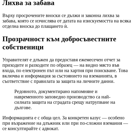
Лихва за забава
Върху просрочените вноски се дължи и законна лихва за
забава, която се изчислява от датата на изискуемостта на всяка
отделна вноска до плащането ѝ.
Прозрачност към добросъвестните
собственици
Управителят е длъжен да предоставя ежемесечен отчет за
приходите и разходите по образец — на видно място във
входа, по електронен път или на хартия при поискване. Това
включва и информация за състоянието на вземанията, в
съответствие с правилата за защита на личните данни.
Редовното, документирано напомняне и
навременното заповедно производство са най-
силната защита на сградата срещу натрупване на
дългове.
Информацията е с обща цел. За конкретен казус — особено
при възражение на длъжник или при по-сложни вземания —
се консултирайте с адвокат.