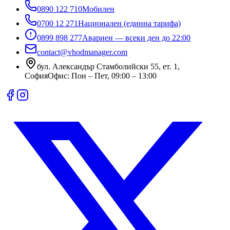
0890 122 710
Мобилен
0700 12 271
Национален (единна тарифа)
0899 898 277
Авариен — всеки ден до 22:00
contact@vhodmanager.com
бул. Александър Стамболийски 55, ет. 1
,
София
Офис:
Пон – Пет, 09:00 – 13:00