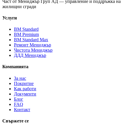
Част от
Мениджър Груп АД
— управление и поддръжка на
жилищни сгради
Услуги
ВМ Standard
ВМ Premium
ВМ Standard Max
Ремонт Мениджър
Чистота Мениджър
ДДД Мениджър
Компанията
За нас
Покритие
Как работи
Документи
Блог
FAQ
Контакт
Свържете се