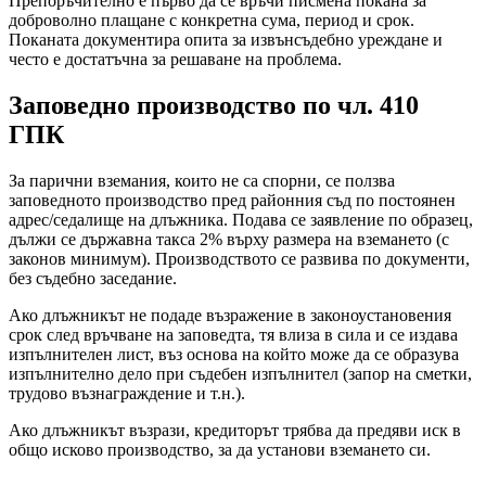
Препоръчително е първо да се връчи писмена покана за
доброволно плащане с конкретна сума, период и срок.
Поканата документира опита за извънсъдебно уреждане и
често е достатъчна за решаване на проблема.
Заповедно производство по чл. 410
ГПК
За парични вземания, които не са спорни, се ползва
заповедното производство пред районния съд по постоянен
адрес/седалище на длъжника. Подава се заявление по образец,
дължи се държавна такса 2% върху размера на вземането (с
законов минимум). Производството се развива по документи,
без съдебно заседание.
Ако длъжникът не подаде възражение в законоустановения
срок след връчване на заповедта, тя влиза в сила и се издава
изпълнителен лист, въз основа на който може да се образува
изпълнително дело при съдебен изпълнител (запор на сметки,
трудово възнаграждение и т.н.).
Ако длъжникът възрази, кредиторът трябва да предяви иск в
общо исково производство, за да установи вземането си.