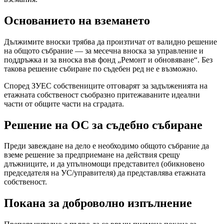
Основанието на вземането
Дължимите вноски трябва да произтичат от валидно решение
на общото събрание — за месечна вноска за управление и
поддръжка и за вноска във фонд „Ремонт и обновяване“. Без
такова решение събиране по съдебен ред не е възможно.
Според ЗУЕС собствениците отговарят за задълженията на
етажната собственост съобразно притежаваните идеални
части от общите части на сградата.
Решение на ОС за съдебно събиране
Преди завеждане на дело е необходимо общото събрание да
вземе решение за предприемане на действия срещу
длъжниците, и да упълномощи представител (обикновено
председателя на УС/управителя) да представлява етажната
собственост.
Покана за доброволно изпълнение