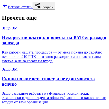
Всички статии
Сподели
Прочети още
Защо ВМ
Некоректни платци: процесът на ВМ без разходи
за входа
Как работи нашата процедура — от мека покана до съдебно
дело по чл. 410 ГПК — и защо разходите са изцяло за наша
сметка, а не за касата на входа.
Защо ВМ
Екипи по компетентност, а не един човек за
всичко
Защо разделяме работата на финансов, юридически,
технически отдел и отдел за общи събрания — и какво печели
входът от тази организация.