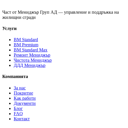
Част от
Мениджър Груп АД
— управление и поддръжка на
жилищни сгради
Услуги
ВМ Standard
ВМ Premium
ВМ Standard Max
Ремонт Мениджър
Чистота Мениджър
ДДД Мениджър
Компанията
За нас
Покритие
Как работи
Документи
Блог
FAQ
Контакт