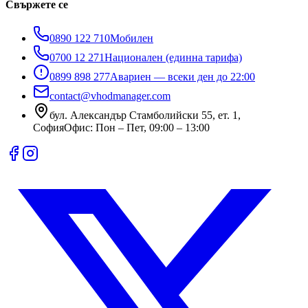
Свържете се
0890 122 710
Мобилен
0700 12 271
Национален (единна тарифа)
0899 898 277
Авариен — всеки ден до 22:00
contact@vhodmanager.com
бул. Александър Стамболийски 55, ет. 1
,
София
Офис:
Пон – Пет, 09:00 – 13:00