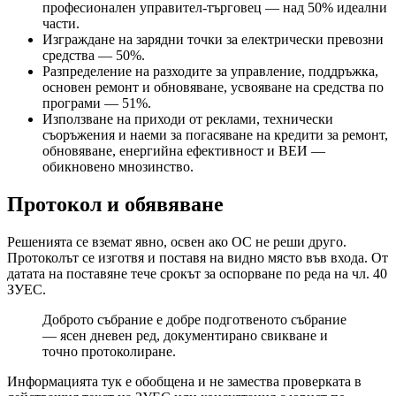
професионален управител-търговец — над 50% идеални
части.
Изграждане на зарядни точки за електрически превозни
средства — 50%.
Разпределение на разходите за управление, поддръжка,
основен ремонт и обновяване, усвояване на средства по
програми — 51%.
Използване на приходи от реклами, технически
съоръжения и наеми за погасяване на кредити за ремонт,
обновяване, енергийна ефективност и ВЕИ —
обикновено мнозинство.
Протокол и обявяване
Решенията се вземат явно, освен ако ОС не реши друго.
Протоколът се изготвя и поставя на видно място във входа. От
датата на поставяне тече срокът за оспорване по реда на чл. 40
ЗУЕС.
Доброто събрание е добре подготвеното събрание
— ясен дневен ред, документирано свикване и
точно протоколиране.
Информацията тук е обобщена и не замества проверката в