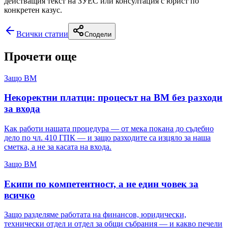
действащия текст на ЗУЕС или консултация с юрист по
конкретен казус.
Всички статии
Сподели
Прочети още
Защо ВМ
Некоректни платци: процесът на ВМ без разходи
за входа
Как работи нашата процедура — от мека покана до съдебно
дело по чл. 410 ГПК — и защо разходите са изцяло за наша
сметка, а не за касата на входа.
Защо ВМ
Екипи по компетентност, а не един човек за
всичко
Защо разделяме работата на финансов, юридически,
технически отдел и отдел за общи събрания — и какво печели