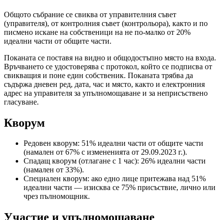
Общото събрание се свиква от управителния съвет
(управителя), от контролния съвет (контрольора), както и по
писмено искане на собственици на не по-малко от 20%
идеални части от общите части.
Поканата се поставя на видно и общодостъпно място на входа.
Връчването се удостоверява с протокол, който се подписва от
свикващия и поне един собственик. Поканата трябва да
съдържа дневен ред, дата, час и място, както и електронния
адрес на управителя за упълномощаване и за неприсъствено
гласуване.
Кворум
Редовен кворум: 51% идеални части от общите части
(намален от 67% с измененията от 29.09.2023 г.).
Спадащ кворум (отлагане с 1 час): 26% идеални части
(намален от 33%).
Специален кворум: ако едно лице притежава над 51%
идеални части — изисква се 75% присъствие, лично или
чрез пълномощник.
Участие и упълномощаване