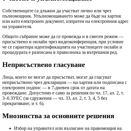
Собствениците са длъжни да участват лично или чрез
пълномощник. Упълномощаването може да бъде на хартия
или като електронен документ, изпратен на електронния адрес
на управителя.
Общото събрание може да се провежда и в смесен режим —
присъствено и онлайн чрез видеоконференция, при условие
че се гарантира идентификацията на участниците онлайн и
процедурата е разписана в правилника за вътрешния ред.
Неприсъствено гласуване
Лица, които не могат да присъстват, могат да гласуват
неприсъствено чрез декларация — на хартия или подписана с
електронен подпис — в 7-дневен срок от датата на
провеждане. Допустимо е само за решения по чл. 17, ал. 2, т.
3–6 ЗУЕС (за сдружения — чл. 33, ал. 2, т. 3, 4, 5 без
прекратяване, и т. 6).
Мнозинства за основните решения
Избор на управител или възлагане на правомощия на